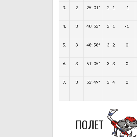
3.
2
25′:01″
2 : 1
-1
4.
3
40′:53″
3 : 1
-1
5.
3
48′:58″
3 : 2
0
6.
3
51′:05″
3 : 3
0
7.
3
53′:49″
3 : 4
0
ПОЛЕТ