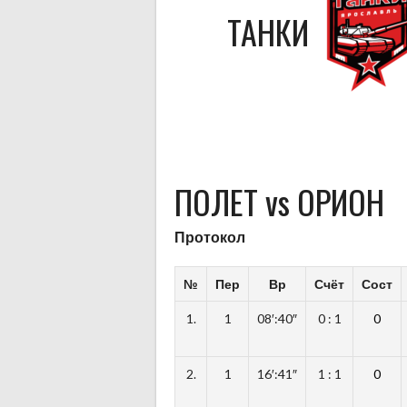
ТАНКИ
ПОЛЕТ vs ОРИОН
Протокол
№
Пер
Вр
Счёт
Сост
1.
1
08′:40″
0 : 1
0
2.
1
16′:41″
1 : 1
0