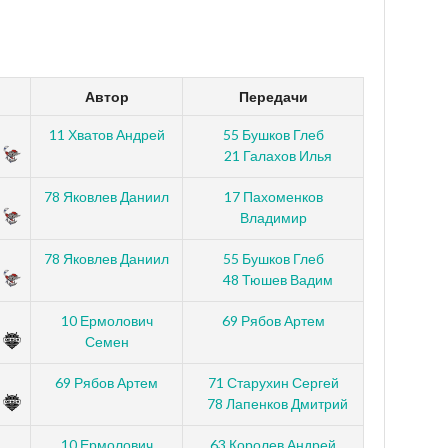
Автор
Передачи
11 Хватов Андрей
55 Бушков Глеб
21 Галахов Илья
78 Яковлев Даниил
17 Пахоменков
Владимир
78 Яковлев Даниил
55 Бушков Глеб
48 Тюшев Вадим
10 Ермолович
69 Рябов Артем
Семен
69 Рябов Артем
71 Старухин Сергей
78 Лапенков Дмитрий
10 Ермолович
63 Королев Андрей