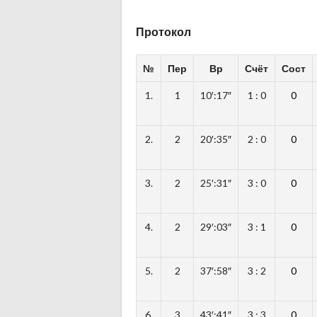
Протокол
№
Пер
Вр
Счёт
Сост
1.
1
10′:17″
1 : 0
0
2.
2
20′:35″
2 : 0
0
3.
2
25′:31″
3 : 0
0
4.
2
29′:03″
3 : 1
0
5.
2
37′:58″
3 : 2
0
6.
3
43′:41″
3 : 3
0