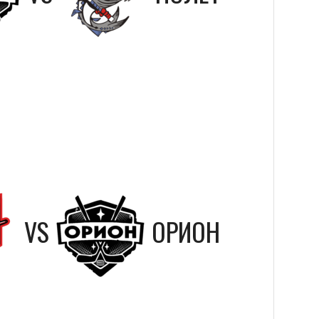
VS
ОРИОН