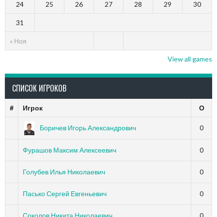
24
25
26
27
28
29
30
31
« Ноя
View all games
СПИСОК ИГРОКОВ
#
Игрок
О
Боричев Игорь Александрович
0
Фурашов Максим Алексеевич
0
Голубев Илья Николаевич
0
Пасько Сергей Евгеньевич
0
Соколов Никита Николаевич
0