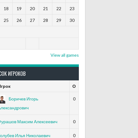
18
19
20
21
22
23
25
26
27
28
29
30
я
View all games
СОК ИГРОКОВ
Игрок
О
Боричев Игорь
0
Александрович
Фурашов Максим Алексеевич
0
Голубев Илья Николаевич
0