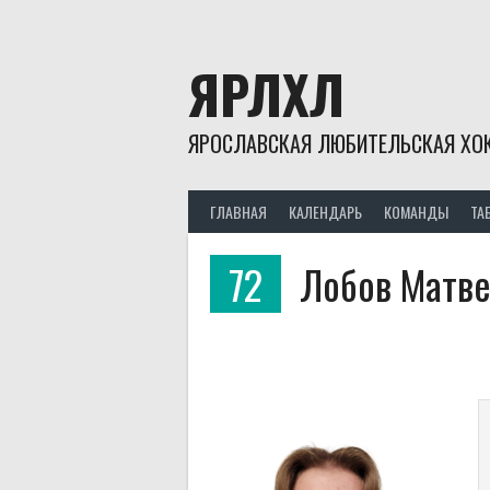
Skip
to
content
ЯРЛХЛ
ЯРОСЛАВСКАЯ ЛЮБИТЕЛЬСКАЯ ХОК
ГЛАВНАЯ
КАЛЕНДАРЬ
КОМАНДЫ
ТА
72
Лобов Матве