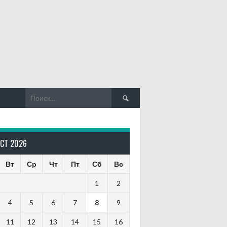
Найти:
УСТ 2026
Вт
Ср
Чт
Пт
Сб
Вс
1
2
4
5
6
7
8
9
11
12
13
14
15
16