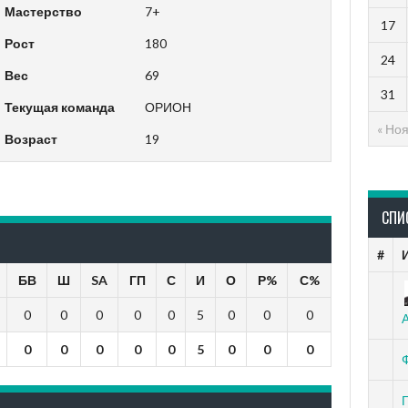
Мастерство
7+
17
Рост
180
24
Вес
69
31
Текущая команда
ОРИОН
« Но
Возраст
19
СПИ
#
БВ
Ш
SA
ГП
С
И
О
Р%
С%
0
0
0
0
0
5
0
0
0
0
0
0
0
0
5
0
0
0