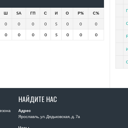
П
Ш
SA
ГП
С
И
О
Р%
С%
0
0
0
0
5
0
0
0
0
0
0
0
5
0
0
0
НАЙДИТЕ НАС
сезона
Адрес
Ярославль, ул. Дядьковская, д. 7а
Часы