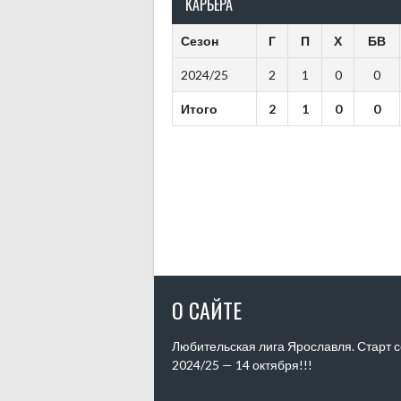
КАРЬЕРА
Сезон
Г
П
Х
БВ
2024/25
2
1
0
0
Итого
2
1
0
0
О САЙТЕ
Любительская лига Ярославля. Старт 
2024/25 — 14 октября!!!