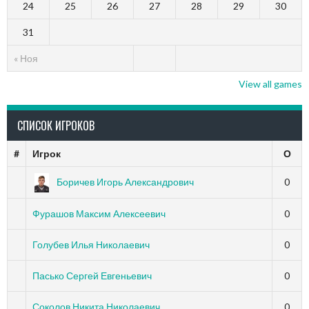
24
25
26
27
28
29
30
31
« Ноя
View all games
СПИСОК ИГРОКОВ
#
Игрок
О
Боричев Игорь Александрович
0
Фурашов Максим Алексеевич
0
Голубев Илья Николаевич
0
Пасько Сергей Евгеньевич
0
Соколов Никита Николаевич
0