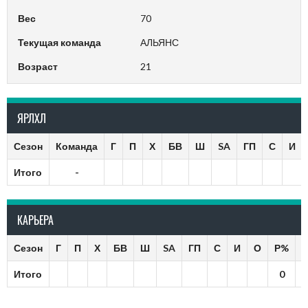
Вес
70
Текущая команда
АЛЬЯНС
Возраст
21
ЯРЛХЛ
Сезон
Команда
Г
П
Х
БВ
Ш
SA
ГП
С
И
Итого
-
КАРЬЕРА
Сезон
Г
П
Х
БВ
Ш
SA
ГП
С
И
О
Р%
Итого
0