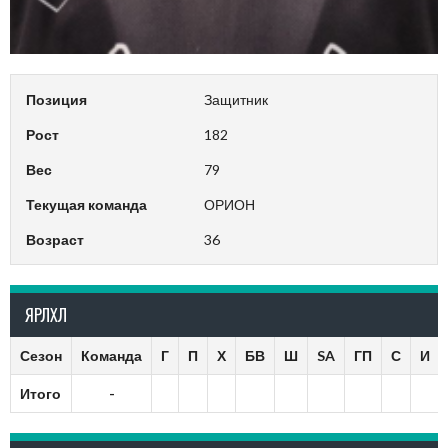
Позиция
Защитник
Рост
182
Вес
79
Текущая команда
ОРИОН
Возраст
36
ЯРЛХЛ
Сезон
Команда
Г
П
Х
БВ
Ш
SA
ГП
С
И
Итого
-