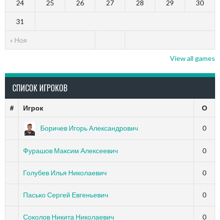
24
25
26
27
28
29
30
31
« Ноя
View all games
СПИСОК ИГРОКОВ
#
Игрок
О
Боричев Игорь Александрович
0
Фурашов Максим Алексеевич
0
Голубев Илья Николаевич
0
Пасько Сергей Евгеньевич
0
Соколов Никита Николаевич
0