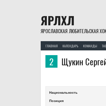
Skip
to
content
ЯРЛХЛ
ЯРОСЛАВСКАЯ ЛЮБИТЕЛЬСКАЯ ХОК
ГЛАВНАЯ
КАЛЕНДАРЬ
КОМАНДЫ
ТА
2
Щукин Серге
Национальность
Позиция