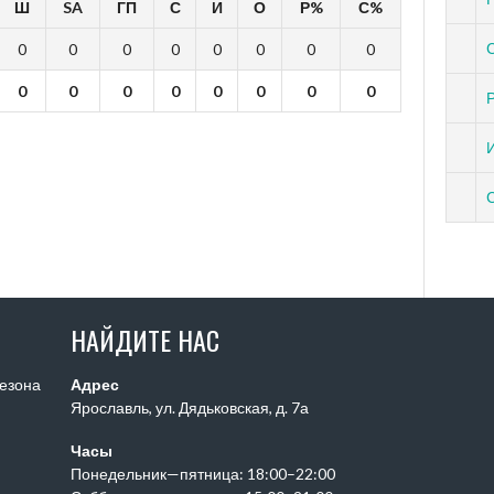
Ш
SA
ГП
С
И
О
Р%
С%
0
0
0
0
0
0
0
0
0
0
0
0
0
0
0
0
НАЙДИТЕ НАС
сезона
Адрес
Ярославль, ул. Дядьковская, д. 7а
Часы
Понедельник—пятница: 18:00–22:00