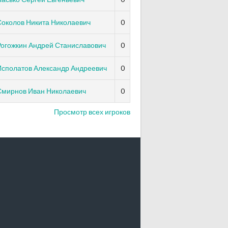
Соколов Никита Николаевич
0
Рогожкин Андрей Станиславович
0
Исполатов Александр Андреевич
0
Смирнов Иван Николаевич
0
Просмотр всех игроков