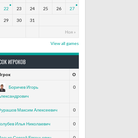
22
23
24
25
26
27
29
30
31
Ноя »
View all games
СОК ИГРОКОВ
Игрок
О
Боричев Игорь
0
Александрович
Фурашов Максим Алексеевич
0
Голубев Илья Николаевич
0
асько Сергей Евгеньевич
0