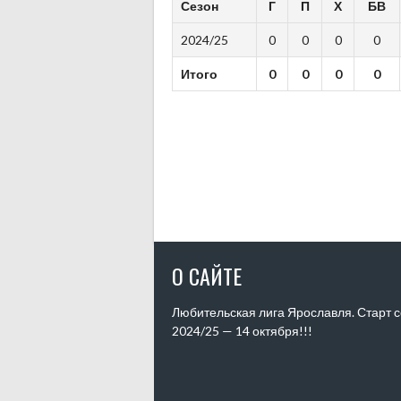
Сезон
Г
П
Х
БВ
2024/25
0
0
0
0
Итого
0
0
0
0
О САЙТЕ
Любительская лига Ярославля. Старт 
2024/25 — 14 октября!!!