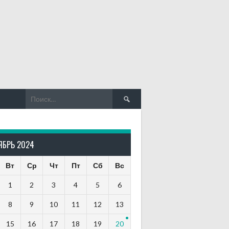
Найти:
ЯБРЬ 2024
Вт
Ср
Чт
Пт
Сб
Вс
1
2
3
4
5
6
8
9
10
11
12
13
15
16
17
18
19
20