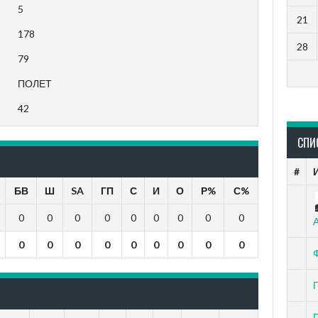
5
21
178
28
79
ПОЛЕТ
42
СПИ
#
БВ
Ш
SA
ГП
С
И
О
Р%
С%
0
0
0
0
0
0
0
0
0
0
0
0
0
0
0
0
0
0
П