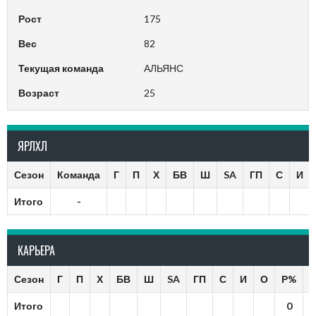
Рост
175
Вес
82
Текущая команда
АЛЬЯНС
Возраст
25
ЯРЛХЛ
Сезон
Команда
Г
П
Х
БВ
Ш
SA
ГП
С
И
Итого
-
КАРЬЕРА
Сезон
Г
П
Х
БВ
Ш
SA
ГП
С
И
О
Р%
Итого
0