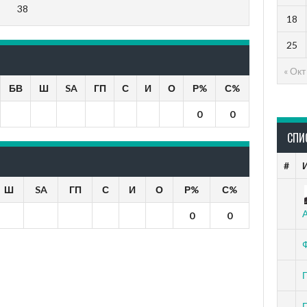
38
18
25
« Окт
БВ
Ш
SA
ГП
С
И
О
Р%
С%
0
0
СПИ
#
Ш
SA
ГП
С
И
О
Р%
С%
0
0
П