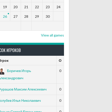
19
20
21
22
23
24
26
27
28
29
30
View all games
СОК ИГРОКОВ
Игрок
О
Боричев Игорь
0
Александрович
Фурашов Максим Алексеевич
0
Голубев Илья Николаевич
0
асько Сергей Евгеньевич
0