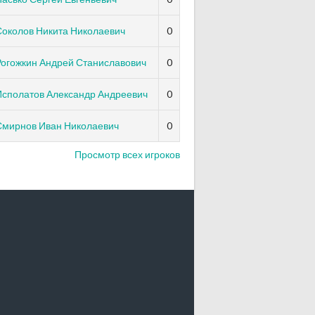
Соколов Никита Николаевич
0
Рогожкин Андрей Станиславович
0
Исполатов Александр Андреевич
0
Смирнов Иван Николаевич
0
Просмотр всех игроков