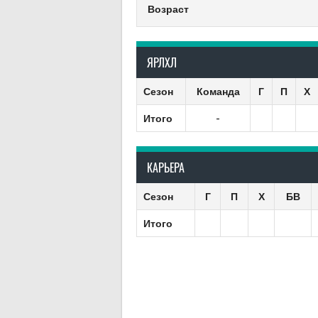
Возраст
ЯРЛХЛ
Сезон
Команда
Г
П
Х
Итого
-
КАРЬЕРА
Сезон
Г
П
Х
БВ
Итого