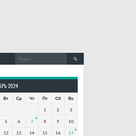
Найти:
БРЬ 2024
Вт
Ср
Чт
Пт
Сб
Вс
1
2
3
5
6
7
8
9
10
12
13
14
15
16
17